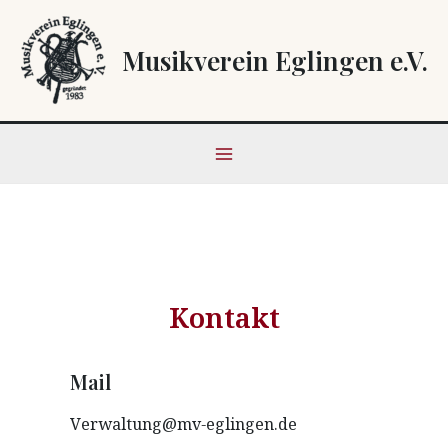
Zum
Main
Inhalt
Musikverein Eglingen e.V.
Menu
springen
Kontakt
Mail
Verwaltung@mv-eglingen.de