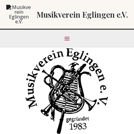
Zum
Main
Inhalt
Musikverein Eglingen e.V.
Menu
springen